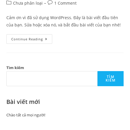
author:
published:
Post
Post
Chưa phân loại
1 Comment
category:
comments:
Cảm ơn vì đã sử dụng WordPress. Đây là bài viết đầu tiên
của bạn. Sửa hoặc xóa nó, và bắt đầu bài viết của bạn nhé!
Chào
Continue Reading
Tất
Cả
Mọi
Người!
Tìm kiếm
TÌM
KIẾM
Bài viết mới
Chào tất cả mọi người!