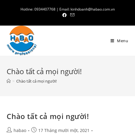
Skip
Hotline: 0934407768 | Email: kinhdoanh@habao.com.vn
to
content
Menu
Chào tất cả mọi người!
>
Chào tất cả mọi người!
Chào tất cả mọi người!
Post
Post
habao
17 Tháng mười một, 2021